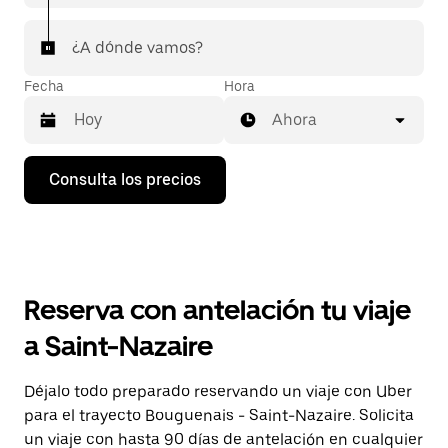
¿A dónde vamos?
Fecha
Hora
Ahora
Pulsa
Consulta los precios
la
flecha
hacia
abajo
para
abrir
el
Reserva con antelación tu viaje
calendario
y
a Saint-Nazaire
seleccionar
una
fecha.
Déjalo todo preparado reservando un viaje con Uber
Pulsa
para el trayecto Bouguenais - Saint-Nazaire. Solicita
el
botón
un viaje con hasta 90 días de antelación en cualquier