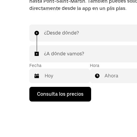
hasta Pont-Saint-Martin. También puedes solici
directamente desde la app en un plis plas.
¿Desde dónde?
¿A dónde vamos?
Fecha
Hora
Ahora
Pulsa
Consulta los precios
la
flecha
hacia
abajo
para
abrir
el
calendario