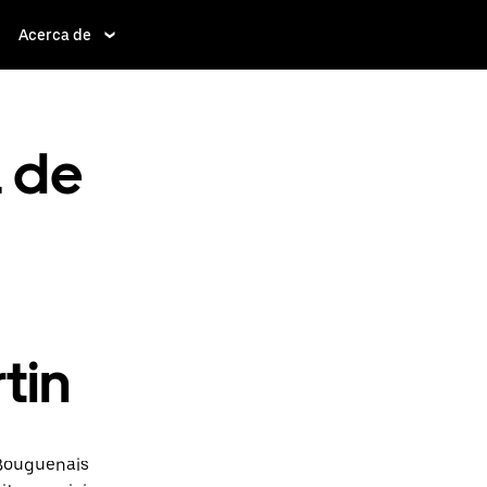
Acerca de
a de
tin
 Bouguenais