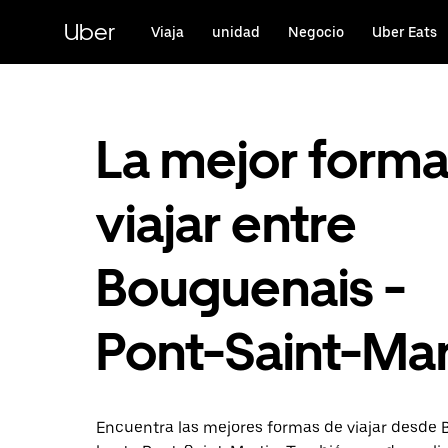
Ir
al
Uber
Viaja
unidad
Negocio
Uber Eats
contenido
principal
La mejor form
viajar entre
Bouguenais -
Pont-Saint-Mar
Encuentra las mejores formas de viajar desde