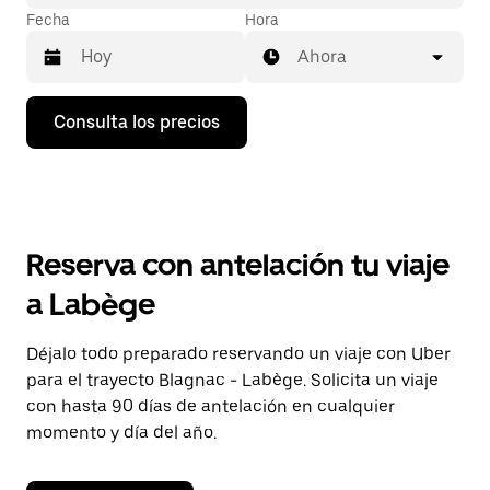
Fecha
Hora
Ahora
Pulsa
Consulta los precios
la
flecha
hacia
abajo
para
abrir
el
Reserva con antelación tu viaje
calendario
y
a Labège
seleccionar
una
fecha.
Déjalo todo preparado reservando un viaje con Uber
Pulsa
para el trayecto Blagnac - Labège. Solicita un viaje
el
botón
con hasta 90 días de antelación en cualquier
de
momento y día del año.
escape
para
cerrar