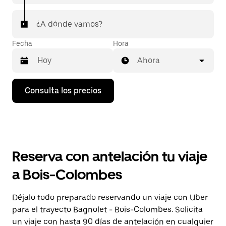
¿A dónde vamos?
Fecha
Hora
Ahora
Pulsa
Consulta los precios
la
flecha
hacia
abajo
para
abrir
el
Reserva con antelación tu viaje
calendario
y
a Bois-Colombes
seleccionar
una
fecha.
Déjalo todo preparado reservando un viaje con Uber
Pulsa
para el trayecto Bagnolet - Bois-Colombes. Solicita
el
botón
un viaje con hasta 90 días de antelación en cualquier