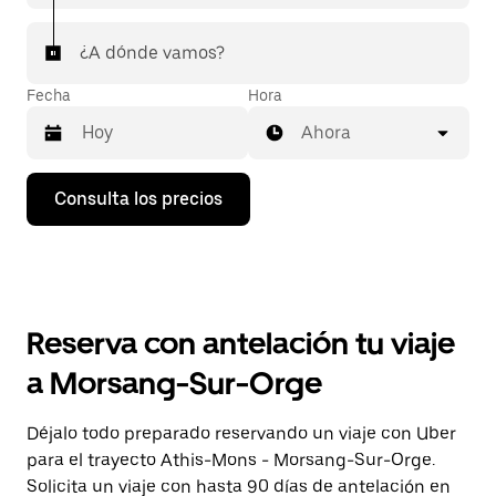
¿A dónde vamos?
Fecha
Hora
Ahora
Pulsa
Consulta los precios
la
flecha
hacia
abajo
para
abrir
el
Reserva con antelación tu viaje
calendario
y
a Morsang-Sur-Orge
seleccionar
una
fecha.
Déjalo todo preparado reservando un viaje con Uber
Pulsa
para el trayecto Athis-Mons - Morsang-Sur-Orge.
el
botón
Solicita un viaje con hasta 90 días de antelación en