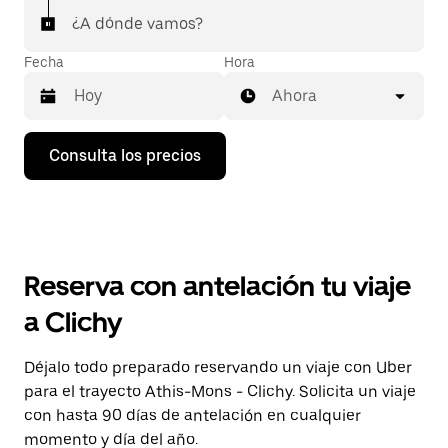
¿A dónde vamos?
Fecha
Hora
Ahora
Pulsa
Consulta los precios
la
flecha
hacia
abajo
para
abrir
el
Reserva con antelación tu viaje
calendario
y
a Clichy
seleccionar
una
fecha.
Déjalo todo preparado reservando un viaje con Uber
Pulsa
para el trayecto Athis-Mons - Clichy. Solicita un viaje
el
botón
con hasta 90 días de antelación en cualquier
de
momento y día del año.