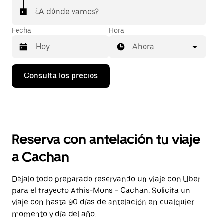
¿A dónde vamos?
Fecha
Hora
Ahora
Pulsa
Consulta los precios
la
flecha
hacia
abajo
para
abrir
el
Reserva con antelación tu viaje
calendario
y
a Cachan
seleccionar
una
fecha.
Déjalo todo preparado reservando un viaje con Uber
Pulsa
para el trayecto Athis-Mons - Cachan. Solicita un
el
botón
viaje con hasta 90 días de antelación en cualquier
de
momento y día del año.