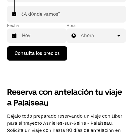
¿A dónde vamos?
Fecha
Hora
Ahora
Pulsa
Consulta los precios
la
flecha
hacia
abajo
para
abrir
el
Reserva con antelación tu viaje
calendario
y
a Palaiseau
seleccionar
una
fecha.
Déjalo todo preparado reservando un viaje con Uber
Pulsa
para el trayecto Asnières-sur-Seine - Palaiseau.
el
botón
Solicita un viaje con hasta 90 días de antelación en