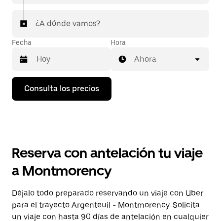
¿A dónde vamos?
Fecha
Hora
Ahora
Pulsa
Consulta los precios
la
flecha
hacia
abajo
para
abrir
el
Reserva con antelación tu viaje
calendario
y
a Montmorency
seleccionar
una
fecha.
Déjalo todo preparado reservando un viaje con Uber
Pulsa
para el trayecto Argenteuil - Montmorency. Solicita
el
botón
un viaje con hasta 90 días de antelación en cualquier