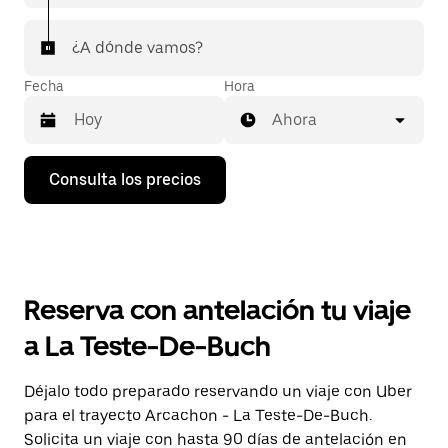
¿A dónde vamos?
Fecha
Hora
Ahora
Pulsa
Consulta los precios
la
flecha
hacia
abajo
para
abrir
el
Reserva con antelación tu viaje
calendario
y
a La Teste-De-Buch
seleccionar
una
fecha.
Déjalo todo preparado reservando un viaje con Uber
Pulsa
para el trayecto Arcachon - La Teste-De-Buch.
el
botón
Solicita un viaje con hasta 90 días de antelación en