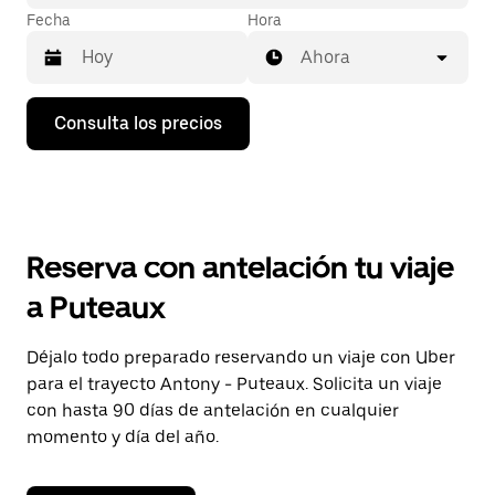
Fecha
Hora
Ahora
Pulsa
Consulta los precios
la
flecha
hacia
abajo
para
abrir
el
Reserva con antelación tu viaje
calendario
y
a Puteaux
seleccionar
una
fecha.
Déjalo todo preparado reservando un viaje con Uber
Pulsa
para el trayecto Antony - Puteaux. Solicita un viaje
el
botón
con hasta 90 días de antelación en cualquier
de
momento y día del año.
escape
para
cerrar