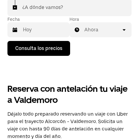
¿A dónde vamos?
Fecha
Hora
Ahora
Pulsa
Consulta los precios
la
flecha
hacia
abajo
para
abrir
el
Reserva con antelación tu viaje
calendario
y
a Valdemoro
seleccionar
una
fecha.
Déjalo todo preparado reservando un viaje con Uber
Pulsa
para el trayecto Alcorcón - Valdemoro. Solicita un
el
botón
viaje con hasta 90 días de antelación en cualquier
de
momento y día del año.