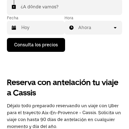
¿A dónde vamos?
Fecha
Hora
Ahora
Pulsa
Consulta los precios
la
flecha
hacia
abajo
para
abrir
el
Reserva con antelación tu viaje
calendario
y
a Cassis
seleccionar
una
fecha.
Déjalo todo preparado reservando un viaje con Uber
Pulsa
para el trayecto Aix-En-Provence - Cassis. Solicita un
el
botón
viaje con hasta 90 días de antelación en cualquier
de
momento y día del año.