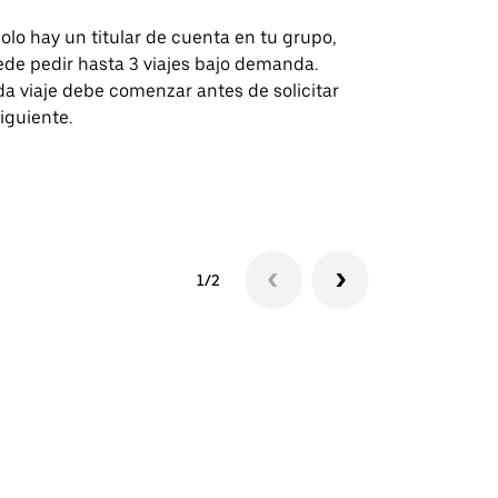
solo hay un titular de cuenta en tu grupo,
Nuestra opci
de pedir hasta 3 viajes bajo demanda.
para rutas s
a viaje debe comenzar antes de solicitar
recintos de 
siguiente.
Consulta la d
lanzadera
1/2