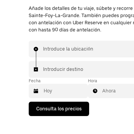
Añade los detalles de tu viaje, súbete y recorre
Sainte-Foy-La-Grande. También puedes progra
con antelación con Uber Reserve en cualquie
con hasta 90 días de antelación.
Introduce la ubicación
Introducir destino
Fecha
Hora
Ahora
Pulsa
Consulta los precios
la
flecha
hacia
abajo
para