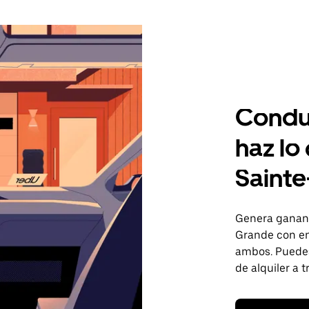
Condu
haz lo
Saint
Genera gananc
Grande con en
ambos. Puedes 
de alquiler a 