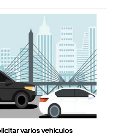
licitar varios vehículos
Uber Shu