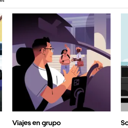
hes
Viajes en grupo
So