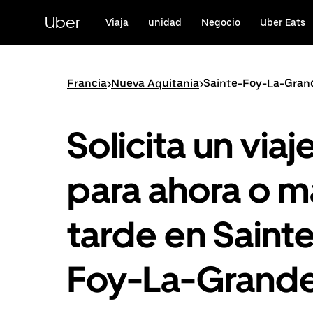
Ir
al
Uber
Viaja
unidad
Negocio
Uber Eats
contenido
principal
Francia
>
Nueva Aquitania
>
Sainte-Foy-La-Gran
Solicita un viaj
para ahora o m
tarde en Saint
Foy-La-Grand