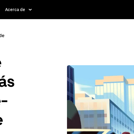
Acerca de
de
e
ás
e-
e