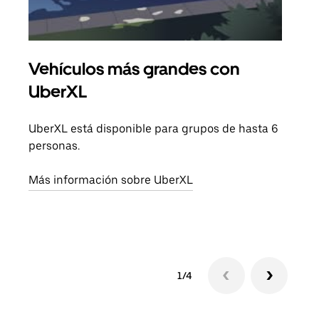
Vehículos más grandes con
Via
UberXL
Cuan
viaj
UberXL está disponible para grupos de hasta 6
prop
personas.
Obté
Más información sobre UberXL
1/4