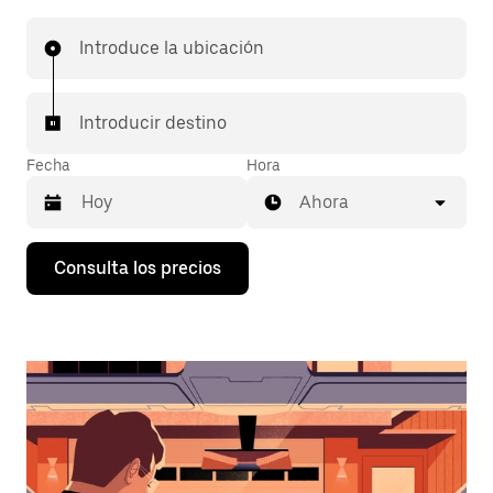
Introduce la ubicación
Introducir destino
Fecha
Hora
Ahora
Pulsa
Consulta los precios
la
flecha
hacia
abajo
para
abrir
el
calendario
y
seleccionar
una