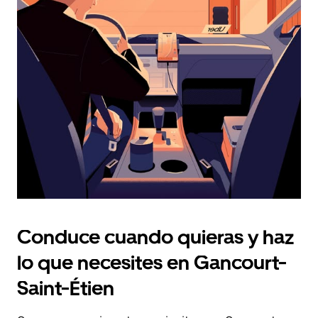
fecha.
Pulsa
el
botón
de
escape
para
cerrar
el
calendario.
Conduce cuando quieras y haz
lo que necesites en Gancourt-
Saint-Étien