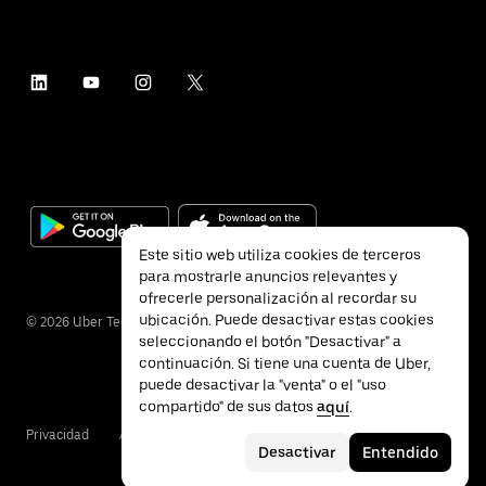
Este sitio web utiliza cookies de terceros
para mostrarle anuncios relevantes y
ofrecerle personalización al recordar su
ubicación. Puede desactivar estas cookies
©
2026
Uber Technologies Inc.
seleccionando el botón "Desactivar" a
continuación. Si tiene una cuenta de Uber,
puede desactivar la "venta" o el "uso
compartido" de sus datos
aquí
.
Privacidad
Accesibilidad
Condiciones
Desactivar
Entendido