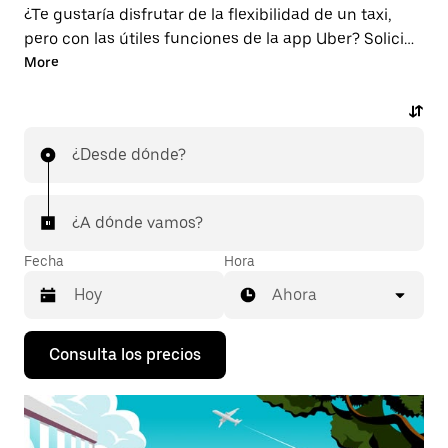
¿Te gustaría disfrutar de la flexibilidad de un taxi,
pero con las útiles funciones de la app Uber? Solicita
un viaje con la app desde o hacia el aeropuerto YXX.
More
Puedes pedir un viaje en el momento, hacer una
reserva a cualquier hora del día desde la app o la web
y consultar los precios por adelantado, muy
¿Desde dónde?
asequibles, para cada viaje. Tu viaje al aeropuerto, al
alcance de la mano.
¿A dónde vamos?
Fecha
Hora
Ahora
Pulsa
Consulta los precios
la
flecha
hacia
abajo
para