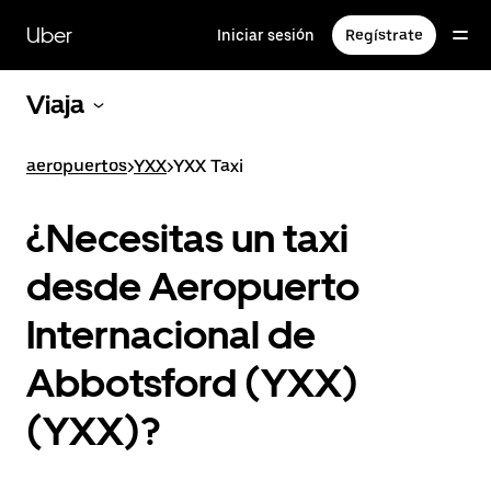
Ir
al
Uber
Iniciar sesión
Regístrate
contenido
principal
Viaja
aeropuertos
>
YXX
>
YXX Taxi
¿Necesitas un taxi
desde Aeropuerto
Internacional de
Abbotsford (YXX)
(YXX)?