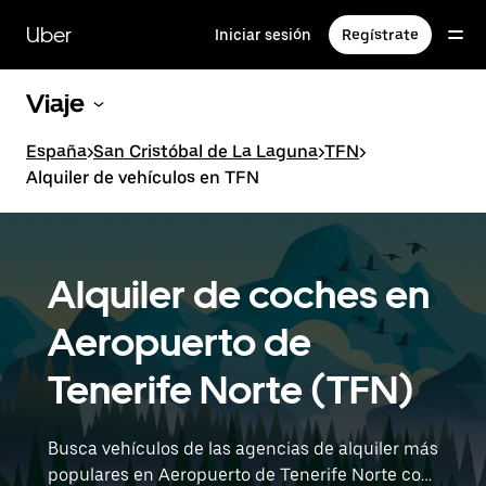
Ir
al
Uber
Iniciar sesión
Regístrate
contenido
principal
Viaje
España
>
San Cristóbal de La Laguna
>
TFN
>
Alquiler de vehículos en TFN
Alquiler de coches en
Aeropuerto de
Tenerife Norte (TFN)
Busca vehículos de las agencias de alquiler más
populares en Aeropuerto de Tenerife Norte con