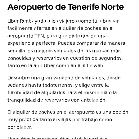
fecha.
botón
Aeropuerto de Tenerife Norte
Pulsa
de
el
escape
botón
Uber Rent ayuda a los viajeros como tú a buscar
para
de
cerrar
fácilmente ofertas en alquiler de coches en el
escape
el
aeropuerto TFN, para que disfrutes de una
para
calendario.
cerrar
experiencia perfecta. Puedes comparar de manera
el
sencilla los mejores vehículos de las marcas más
calendario.
conocidas y reservarlos en cuestión de segundos,
tanto en la app Uber como en el sitio web.
Descubre una gran variedad de vehículos, desde
sedanes hasta todoterrenos, y elige entre la
flexibilidad de alquilarlos para el mismo día o la
tranquilidad de reservarlos con antelación.
El alquiler de coches en el aeropuerto es una opción
muy práctica tanto si viajas por trabajo como
por placer.