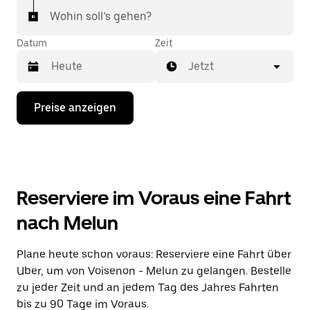
Wohin soll’s gehen?
Datum
Zeit
Jetzt
Drücke
Preise anzeigen
die
Nach-
unten-
Taste,
um
mit
dem
Reserviere im Voraus eine Fahrt
Kalender
zu
nach Melun
interagieren
und
ein
Plane heute schon voraus: Reserviere eine Fahrt über
Datum
Uber, um von Voisenon - Melun zu gelangen. Bestelle
auszuwählen.
Drücke
zu jeder Zeit und an jedem Tag des Jahres Fahrten
die
bis zu 90 Tage im Voraus.