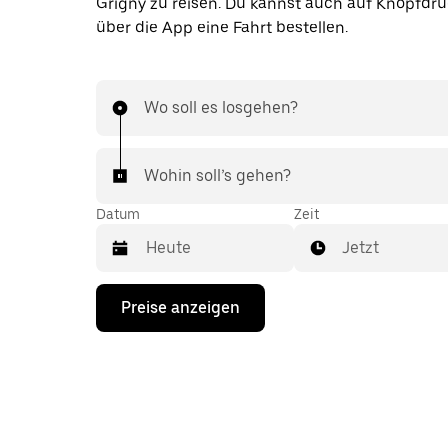
Grigny zu reisen. Du kannst auch auf Knopfdru
über die App eine Fahrt bestellen.
Wo soll es losgehen?
Wohin soll’s gehen?
Datum
Zeit
Jetzt
Drücke
Preise anzeigen
die
Nach-
unten-
Taste,
um
mit
dem
Kalender