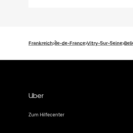
Frankreich
>
Île-de-France
>
Vitry-Sur-Seine
>
Bel
Uber
Zum Hilfecenter