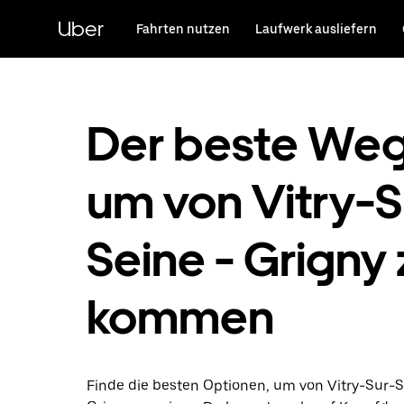
Direkt
zum
Uber
Fahrten nutzen
Laufwerk ausliefern
Hauptinhalt
Der beste Weg
um von Vitry-S
Seine - Grigny 
kommen
Finde die besten Optionen, um von Vitry-Sur-