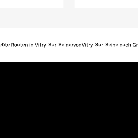
iebte Routen in Vitry-Sur-Seine
>
vonVitry-Sur-Seine nach G