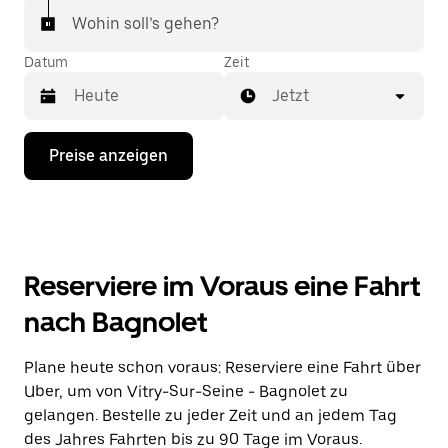
Wohin soll’s gehen?
Datum
Zeit
Jetzt
Drücke
Preise anzeigen
die
Nach-
unten-
Taste,
um
mit
dem
Reserviere im Voraus eine Fahrt
Kalender
zu
nach Bagnolet
interagieren
und
ein
Plane heute schon voraus: Reserviere eine Fahrt über
Datum
Uber, um von Vitry-Sur-Seine - Bagnolet zu
auszuwählen.
Drücke
gelangen. Bestelle zu jeder Zeit und an jedem Tag
die
des Jahres Fahrten bis zu 90 Tage im Voraus.