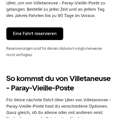
Uber, um von Villetaneuse - Paray-Vieille-Poste zu
auszuwählen.
Drücke
gelangen. Bestelle zu jeder Zeit und an jedem Tag
die
des Jahres Fahrten bis zu 90 Tage im Voraus.
Escape-
Taste,
um
den
Eine Fahrt reservieren
Kalender
zu
schließen.
Reservierungen sind für deinen Abholort möglicherweise
nicht verfügbar.
So kommst du von Villetaneuse
- Paray-Vieille-Poste
Für deine nächste Fahrt über Uber von Villetaneuse -
Paray-Vieille-Poste hast du verschiedene Optionen.
Ganz gleich, ob du alleine oder mit anderen reist: