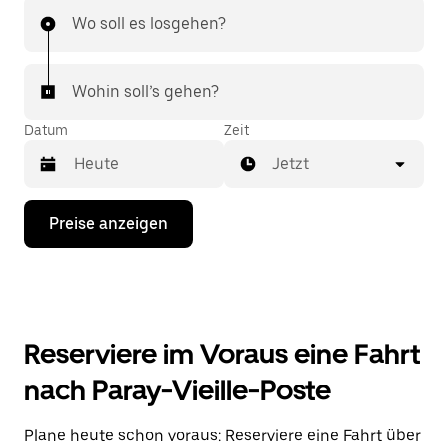
Wo soll es losgehen?
Wohin soll’s gehen?
Datum
Zeit
Jetzt
Drücke
Preise anzeigen
die
Nach-
unten-
Taste,
um
mit
dem
Reserviere im Voraus eine Fahrt
Kalender
zu
nach Paray-Vieille-Poste
interagieren
und
ein
Plane heute schon voraus: Reserviere eine Fahrt über
Datum