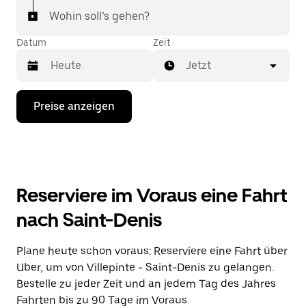
Wohin soll’s gehen?
Datum
Zeit
Jetzt
Drücke
Preise anzeigen
die
Nach-
unten-
Taste,
um
mit
dem
Reserviere im Voraus eine Fahrt
Kalender
zu
nach Saint-Denis
interagieren
und
ein
Plane heute schon voraus: Reserviere eine Fahrt über
Datum
Uber, um von Villepinte - Saint-Denis zu gelangen.
auszuwählen.
Drücke
Bestelle zu jeder Zeit und an jedem Tag des Jahres
die
Fahrten bis zu 90 Tage im Voraus.