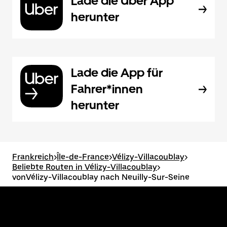
Lade die Uber App
herunter
Lade die App für
Fahrer*innen
herunter
Frankreich
>
Île-de-France
>
Vélizy-Villacoublay
>
Beliebte Routen in Vélizy-Villacoublay
>
vonVélizy-Villacoublay nach Neuilly-Sur-Seine