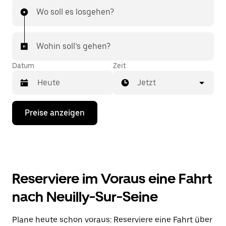
Wo soll es losgehen?
Wohin soll’s gehen?
Datum
Zeit
Jetzt
Drücke
Preise anzeigen
die
Nach-
unten-
Taste,
um
mit
dem
Reserviere im Voraus eine Fahrt
Kalender
zu
nach Neuilly-Sur-Seine
interagieren
und
ein
Plane heute schon voraus: Reserviere eine Fahrt über
Datum