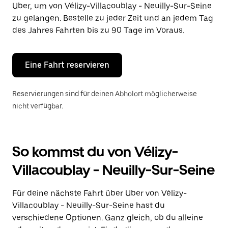
Uber, um von Vélizy-Villacoublay - Neuilly-Sur-Seine
auszuwählen.
Drücke
zu gelangen. Bestelle zu jeder Zeit und an jedem Tag
die
des Jahres Fahrten bis zu 90 Tage im Voraus.
Escape-
Taste,
um
den
Eine Fahrt reservieren
Kalender
zu
schließen.
Reservierungen sind für deinen Abholort möglicherweise
nicht verfügbar.
So kommst du von Vélizy-
Villacoublay - Neuilly-Sur-Seine
Für deine nächste Fahrt über Uber von Vélizy-
Villacoublay - Neuilly-Sur-Seine hast du
verschiedene Optionen. Ganz gleich, ob du alleine