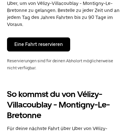
Uber, um von Vélizy-Villacoublay - Montigny-Le-
auszuwählen.
Drücke
Bretonne zu gelangen. Bestelle zu jeder Zeit und an
die
jedem Tag des Jahres Fahrten bis zu 90 Tage im
Escape-
Voraus.
Taste,
um
den
Kalender
Eine Fahrt reservieren
zu
schließen.
Reservierungen sind für deinen Abholort möglicherweise
nicht verfügbar.
So kommst du von Vélizy-
Villacoublay - Montigny-Le-
Bretonne
Für deine nächste Fahrt über Uber von Vélizy-