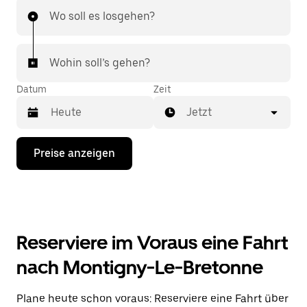
Wo soll es losgehen?
Wohin soll’s gehen?
Datum
Zeit
Jetzt
Drücke
Preise anzeigen
die
Nach-
unten-
Taste,
um
mit
dem
Reserviere im Voraus eine Fahrt
Kalender
zu
nach Montigny-Le-Bretonne
interagieren
und
ein
Plane heute schon voraus: Reserviere eine Fahrt über
Datum