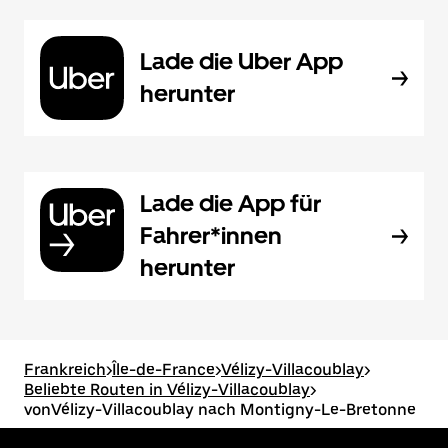
Lade die Uber App
herunter
Lade die App für
Fahrer*innen
herunter
Frankreich
>
Île-de-France
>
Vélizy-Villacoublay
>
Beliebte Routen in Vélizy-Villacoublay
>
vonVélizy-Villacoublay nach Montigny-Le-Bretonne