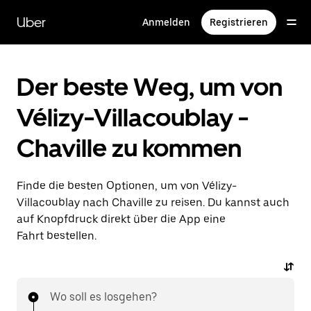
Direkt
zum
Uber
Anmelden
Registrieren
Hauptinhalt
Der beste Weg, um von
Vélizy-Villacoublay -
Chaville zu kommen
Finde die besten Optionen, um von Vélizy-
Villacoublay nach Chaville zu reisen. Du kannst auch
auf Knopfdruck direkt über die App eine
Fahrt bestellen.
Wo soll es losgehen?