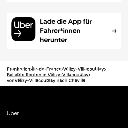
Lade die App für
Fahrer*innen
herunter
Frankreich
>
Île-de-France
>
Vélizy-Villacoublay
>
Beliebte Routen in Vélizy-Villacoublay
>
vonVélizy-Villacoublay nach Chaville
Uber