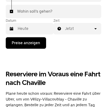
Wohin soll’s gehen?
Datum
Zeit
Jetzt
Drücke
Preise anzeigen
die
Nach-
unten-
Taste,
um
mit
dem
Reserviere im Voraus eine Fahrt
Kalender
zu
nach Chaville
interagieren
und
ein
Plane heute schon voraus: Reserviere eine Fahrt über
Datum
Uber, um von Vélizy-Villacoublay - Chaville zu
auszuwählen.
Drücke
gelangen. Bestelle zu jeder Zeit und an jedem Tag