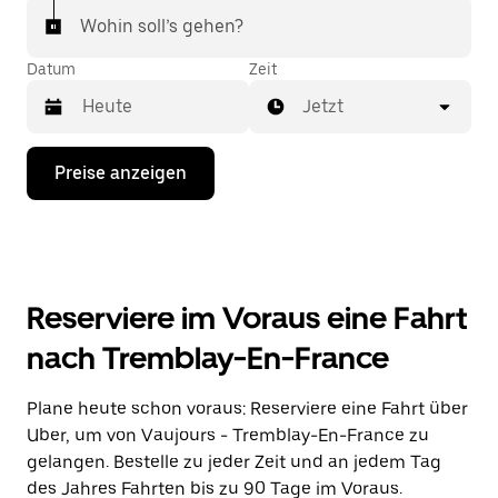
Wohin soll’s gehen?
Datum
Zeit
Jetzt
Drücke
Preise anzeigen
die
Nach-
unten-
Taste,
um
mit
dem
Reserviere im Voraus eine Fahrt
Kalender
zu
nach Tremblay-En-France
interagieren
und
ein
Plane heute schon voraus: Reserviere eine Fahrt über
Datum
Uber, um von Vaujours - Tremblay-En-France zu
auszuwählen.
Drücke
gelangen. Bestelle zu jeder Zeit und an jedem Tag
die
des Jahres Fahrten bis zu 90 Tage im Voraus.