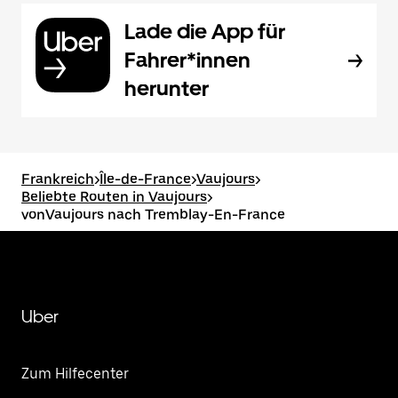
Lade die App für
Fahrer*innen
herunter
Frankreich
>
Île-de-France
>
Vaujours
>
Beliebte Routen in Vaujours
>
vonVaujours nach Tremblay-En-France
Uber
Zum Hilfecenter