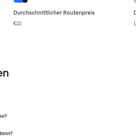
Durchschnittlicher Routenpreis
€22
1
en
nn?
 Bonn?