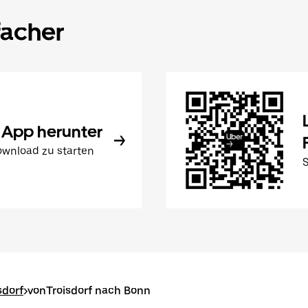
facher
 App herunter
wnload zu starten
sdorf
>
vonTroisdorf nach Bonn