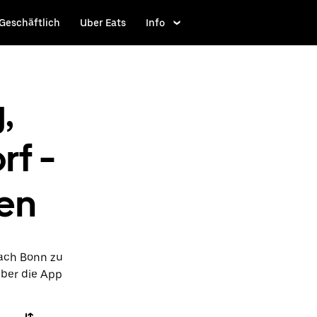
Geschäftlich
Uber Eats
Info
,
rf -
en
nach Bonn zu
über die App