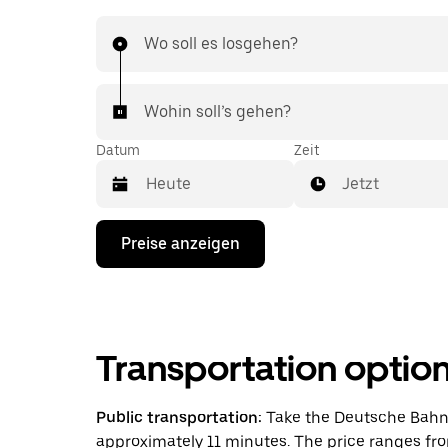
Wo soll es losgehen?
Wohin soll’s gehen?
Datum
Zeit
Jetzt
Drücke
Preise anzeigen
die
Nach-
unten-
Taste,
um
mit
Transportation optio
dem
Kalender
zu
interagieren
Public transportation:
Take the Deutsche Bahn R
und
approximately 11 minutes. The price ranges fro