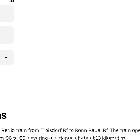
ns
egio train from Troisdorf Bf to Bonn Beuel Bf. The train ope
m €6 to €9, covering a distance of about 13 kilometers.