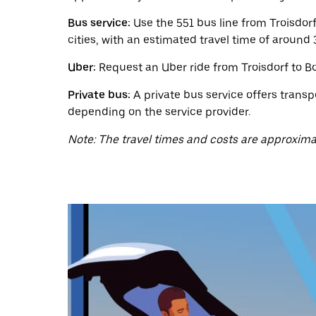
ein
Datum
Bus service:
Use the 551 bus line from Troisdorf
auszuwählen.
Drücke
cities, with an estimated travel time of around
die
Escape-
Uber:
Request an Uber ride from Troisdorf to Bo
Taste,
um
Private bus:
A private bus service offers transpo
den
depending on the service provider.
Kalender
zu
Note: The travel times and costs are approxima
schließen.