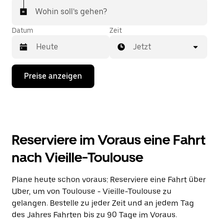
Wohin soll’s gehen?
Datum
Zeit
Jetzt
Drücke
Preise anzeigen
die
Nach-
unten-
Taste,
um
mit
dem
Reserviere im Voraus eine Fahrt
Kalender
zu
nach Vieille-Toulouse
interagieren
und
ein
Plane heute schon voraus: Reserviere eine Fahrt über
Datum
Uber, um von Toulouse - Vieille-Toulouse zu
auszuwählen.
Drücke
gelangen. Bestelle zu jeder Zeit und an jedem Tag
die
des Jahres Fahrten bis zu 90 Tage im Voraus.