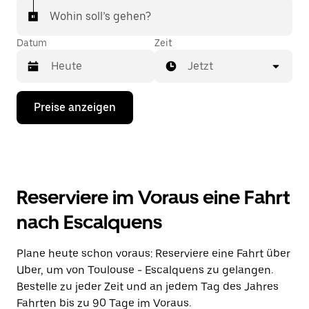
Wohin soll’s gehen?
Datum
Zeit
Jetzt
Drücke
Preise anzeigen
die
Nach-
unten-
Taste,
um
mit
dem
Reserviere im Voraus eine Fahrt
Kalender
zu
nach Escalquens
interagieren
und
ein
Plane heute schon voraus: Reserviere eine Fahrt über
Datum
Uber, um von Toulouse - Escalquens zu gelangen.
auszuwählen.
Drücke
Bestelle zu jeder Zeit und an jedem Tag des Jahres
die
Fahrten bis zu 90 Tage im Voraus.