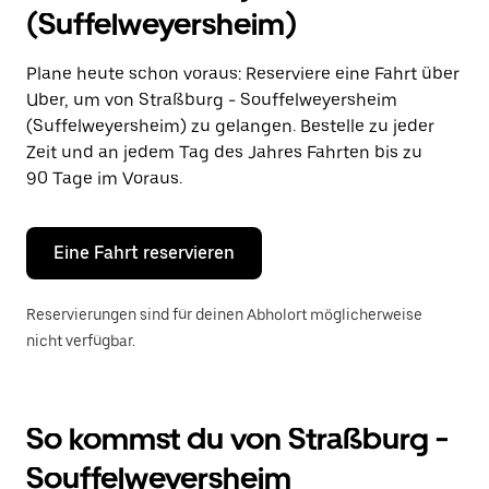
und
(Suffelweyersheim)
ein
Datum
auszuwählen.
Plane heute schon voraus: Reserviere eine Fahrt über
Drücke
Uber, um von Straßburg - Souffelweyersheim
die
Escape-
(Suffelweyersheim) zu gelangen. Bestelle zu jeder
Taste,
Zeit und an jedem Tag des Jahres Fahrten bis zu
um
90 Tage im Voraus.
den
Kalender
zu
schließen.
Eine Fahrt reservieren
Reservierungen sind für deinen Abholort möglicherweise
nicht verfügbar.
So kommst du von Straßburg -
Souffelweyersheim