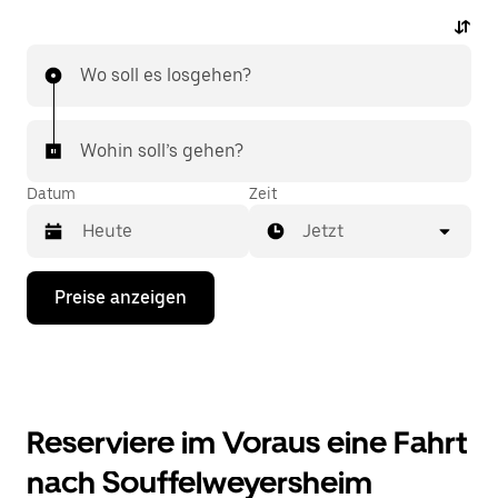
Wo soll es losgehen?
Wohin soll’s gehen?
Datum
Zeit
Jetzt
Drücke
Preise anzeigen
die
Nach-
unten-
Taste,
um
mit
dem
Reserviere im Voraus eine Fahrt
Kalender
zu
nach Souffelweyersheim
interagieren