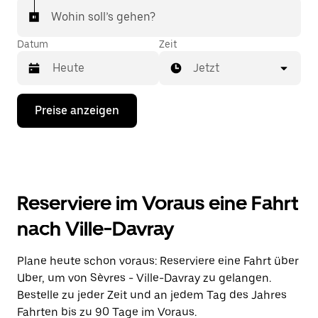
Wohin soll’s gehen?
Datum
Zeit
Jetzt
Drücke
Preise anzeigen
die
Nach-
unten-
Taste,
um
mit
dem
Reserviere im Voraus eine Fahrt
Kalender
zu
nach Ville-Davray
interagieren
und
ein
Plane heute schon voraus: Reserviere eine Fahrt über
Datum
Uber, um von Sèvres - Ville-Davray zu gelangen.
auszuwählen.
Drücke
Bestelle zu jeder Zeit und an jedem Tag des Jahres
die
Fahrten bis zu 90 Tage im Voraus.