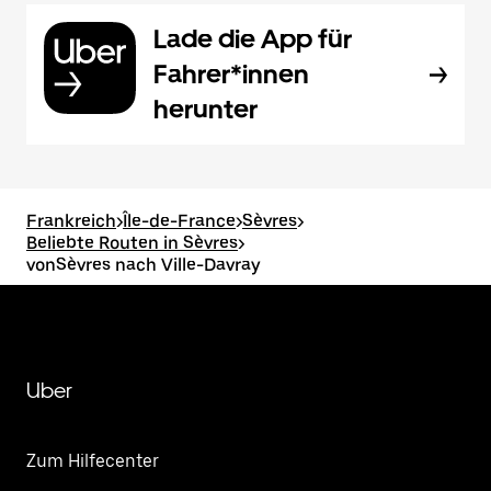
Lade die App für
Fahrer*innen
herunter
Frankreich
>
Île-de-France
>
Sèvres
>
Beliebte Routen in Sèvres
>
vonSèvres nach Ville-Davray
Uber
Zum Hilfecenter