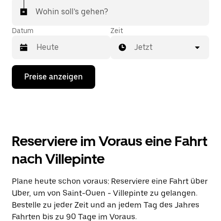
Wohin soll’s gehen?
Datum
Zeit
Jetzt
Drücke
Preise anzeigen
die
Nach-
unten-
Taste,
um
mit
dem
Reserviere im Voraus eine Fahrt
Kalender
zu
nach Villepinte
interagieren
und
ein
Plane heute schon voraus: Reserviere eine Fahrt über
Datum
Uber, um von Saint-Ouen - Villepinte zu gelangen.
auszuwählen.
Drücke
Bestelle zu jeder Zeit und an jedem Tag des Jahres
die
Fahrten bis zu 90 Tage im Voraus.