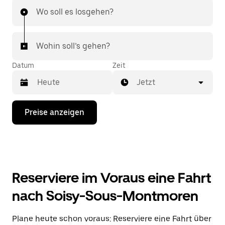
Wo soll es losgehen?
Wohin soll’s gehen?
Datum
Zeit
Jetzt
Drücke
Preise anzeigen
die
Nach-
unten-
Taste,
um
mit
dem
Reserviere im Voraus eine Fahrt
Kalender
zu
nach Soisy-Sous-Montmoren
interagieren
und
ein
Plane heute schon voraus: Reserviere eine Fahrt über
Datum