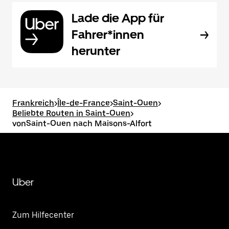
Lade die App für
Fahrer*innen
herunter
Frankreich
>
Île-de-France
>
Saint-Ouen
>
Beliebte Routen in Saint-Ouen
>
vonSaint-Ouen nach Maisons-Alfort
Uber
Zum Hilfecenter