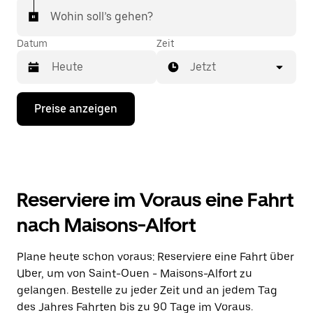
Wohin soll’s gehen?
Datum
Zeit
Jetzt
Drücke
Preise anzeigen
die
Nach-
unten-
Taste,
um
mit
dem
Reserviere im Voraus eine Fahrt
Kalender
zu
nach Maisons-Alfort
interagieren
und
ein
Plane heute schon voraus: Reserviere eine Fahrt über
Datum
Uber, um von Saint-Ouen - Maisons-Alfort zu
auszuwählen.
Drücke
gelangen. Bestelle zu jeder Zeit und an jedem Tag
die
des Jahres Fahrten bis zu 90 Tage im Voraus.