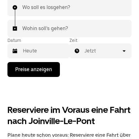
Wo soll es losgehen?
Wohin soll’s gehen?
Datum
Zeit
Jetzt
Drücke
Preise anzeigen
die
Nach-
unten-
Taste,
um
mit
dem
Reserviere im Voraus eine Fahrt
Kalender
zu
nach Joinville-Le-Pont
interagieren
und
ein
Plane heute schon voraus: Reserviere eine Fahrt über
Datum