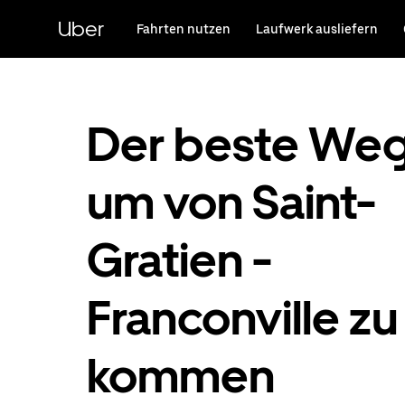
Direkt
zum
Uber
Fahrten nutzen
Laufwerk ausliefern
Hauptinhalt
Der beste Weg
um von Saint-
Gratien -
Franconville zu
kommen