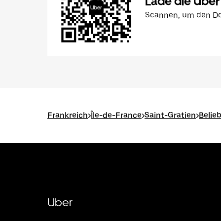
Lade die Uber
Scannen, um den Do
Frankreich
>
Île-de-France
>
Saint-Gratien
>
Belie
Uber