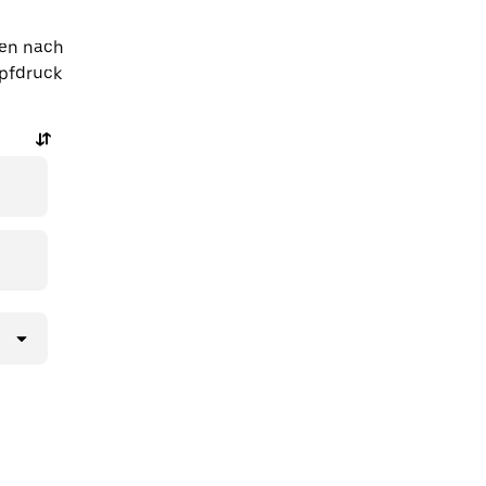
ien nach
opfdruck