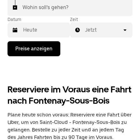
Wohin soll’s gehen?
Datum
Zeit
Jetzt
Drücke
Preise anzeigen
die
Nach-
unten-
Taste,
um
mit
dem
Reserviere im Voraus eine Fahrt
Kalender
zu
nach Fontenay-Sous-Bois
interagieren
und
ein
Plane heute schon voraus: Reserviere eine Fahrt über
Datum
Uber, um von Saint-Cloud - Fontenay-Sous-Bois zu
auszuwählen.
Drücke
gelangen. Bestelle zu jeder Zeit und an jedem Tag
die
des Jahres Fahrten bis zu 90 Tage im Voraus.