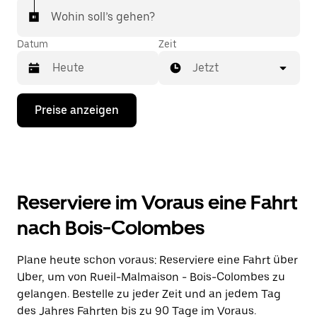
Wohin soll’s gehen?
Datum
Zeit
Jetzt
Drücke
Preise anzeigen
die
Nach-
unten-
Taste,
um
mit
dem
Reserviere im Voraus eine Fahrt
Kalender
zu
nach Bois-Colombes
interagieren
und
ein
Plane heute schon voraus: Reserviere eine Fahrt über
Datum
Uber, um von Rueil-Malmaison - Bois-Colombes zu
auszuwählen.
Drücke
gelangen. Bestelle zu jeder Zeit und an jedem Tag
die
des Jahres Fahrten bis zu 90 Tage im Voraus.