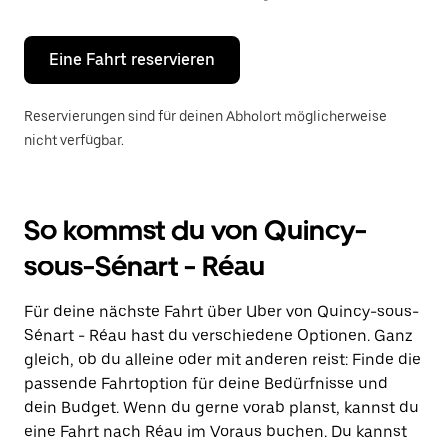
Escape-
Taste,
um
den
Eine Fahrt reservieren
Kalender
zu
schließen.
Reservierungen sind für deinen Abholort möglicherweise
nicht verfügbar.
So kommst du von Quincy-
sous-Sénart - Réau
Für deine nächste Fahrt über Uber von Quincy-sous-
Sénart - Réau hast du verschiedene Optionen. Ganz
gleich, ob du alleine oder mit anderen reist: Finde die
passende Fahrtoption für deine Bedürfnisse und
dein Budget. Wenn du gerne vorab planst, kannst du
eine Fahrt nach Réau im Voraus buchen. Du kannst