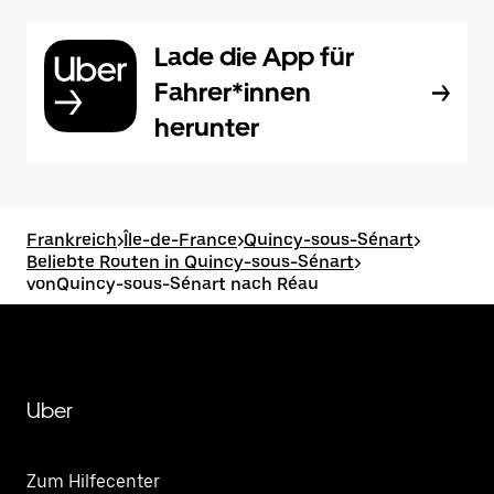
Lade die App für
Fahrer*innen
herunter
Frankreich
>
Île-de-France
>
Quincy-sous-Sénart
>
Beliebte Routen in Quincy-sous-Sénart
>
vonQuincy-sous-Sénart nach Réau
Uber
Zum Hilfecenter