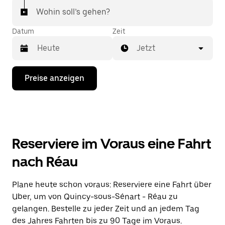
Wohin soll’s gehen?
Datum
Zeit
Jetzt
Drücke
Preise anzeigen
die
Nach-
unten-
Taste,
um
mit
dem
Reserviere im Voraus eine Fahrt
Kalender
zu
nach Réau
interagieren
und
ein
Plane heute schon voraus: Reserviere eine Fahrt über
Datum
Uber, um von Quincy-sous-Sénart - Réau zu
auszuwählen.
Drücke
gelangen. Bestelle zu jeder Zeit und an jedem Tag
die
des Jahres Fahrten bis zu 90 Tage im Voraus.