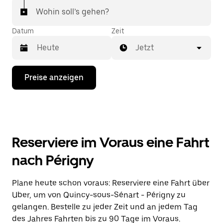
Wohin soll’s gehen?
Datum
Zeit
Jetzt
Drücke
Preise anzeigen
die
Nach-
unten-
Taste,
um
mit
dem
Reserviere im Voraus eine Fahrt
Kalender
zu
nach Périgny
interagieren
und
ein
Plane heute schon voraus: Reserviere eine Fahrt über
Datum
Uber, um von Quincy-sous-Sénart - Périgny zu
auszuwählen.
Drücke
gelangen. Bestelle zu jeder Zeit und an jedem Tag
die
des Jahres Fahrten bis zu 90 Tage im Voraus.