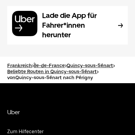
Lade die App für
Fahrer*innen
herunter
Frankreich
>
Île-de-France
>
Quincy-sous-Sénart
>
Beliebte Routen in Quincy-sous-Sénart
>
vonQuincy-sous-Sénart nach Périgny
Uber
Zum Hilfecenter