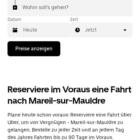
Wohin soll’s gehen?
Datum
Zeit
Jetzt
Drücke
Preise anzeigen
die
Nach-
unten-
Taste,
um
mit
dem
Reserviere im Voraus eine Fahrt
Kalender
zu
nach Mareil-sur-Mauldre
interagieren
und
ein
Plane heute schon voraus: Reserviere eine Fahrt über
Datum
Uber, um von Vergnügen - Mareil-sur-Mauldre zu
auszuwählen.
Drücke
gelangen. Bestelle zu jeder Zeit und an jedem Tag
die
des Jahres Fahrten bis zu 90 Tage im Voraus.