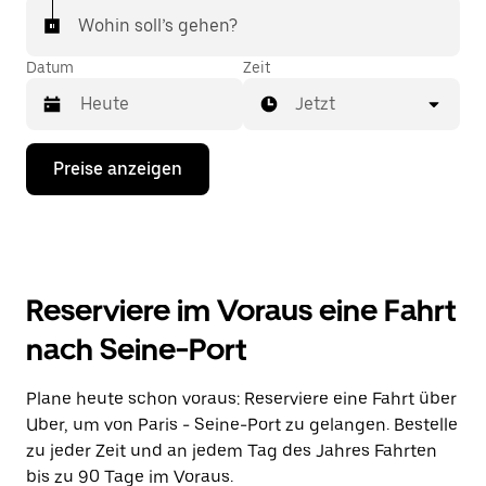
Wohin soll’s gehen?
Datum
Zeit
Jetzt
Drücke
Preise anzeigen
die
Nach-
unten-
Taste,
um
mit
dem
Reserviere im Voraus eine Fahrt
Kalender
zu
nach Seine-Port
interagieren
und
ein
Plane heute schon voraus: Reserviere eine Fahrt über
Datum
Uber, um von Paris - Seine-Port zu gelangen. Bestelle
auszuwählen.
Drücke
zu jeder Zeit und an jedem Tag des Jahres Fahrten
die
bis zu 90 Tage im Voraus.