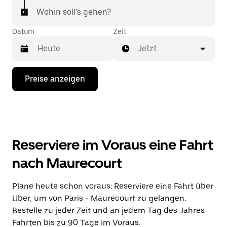
Wohin soll’s gehen?
Datum
Zeit
Jetzt
Drücke
Preise anzeigen
die
Nach-
unten-
Taste,
um
mit
dem
Reserviere im Voraus eine Fahrt
Kalender
zu
nach Maurecourt
interagieren
und
ein
Plane heute schon voraus: Reserviere eine Fahrt über
Datum
Uber, um von Paris - Maurecourt zu gelangen.
auszuwählen.
Drücke
Bestelle zu jeder Zeit und an jedem Tag des Jahres
die
Fahrten bis zu 90 Tage im Voraus.