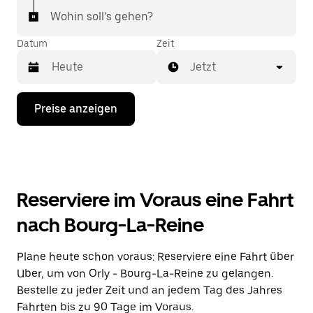
Wohin soll’s gehen?
Datum
Zeit
Jetzt
Drücke
Preise anzeigen
die
Nach-
unten-
Taste,
um
mit
dem
Reserviere im Voraus eine Fahrt
Kalender
zu
nach Bourg-La-Reine
interagieren
und
ein
Plane heute schon voraus: Reserviere eine Fahrt über
Datum
Uber, um von Orly - Bourg-La-Reine zu gelangen.
auszuwählen.
Drücke
Bestelle zu jeder Zeit und an jedem Tag des Jahres
die
Fahrten bis zu 90 Tage im Voraus.