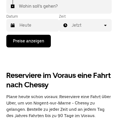
Wohin soll’s gehen?
Datum
Zeit
Jetzt
Drücke
Preise anzeigen
die
Nach-
unten-
Taste,
um
mit
dem
Reserviere im Voraus eine Fahrt
Kalender
zu
nach Chessy
interagieren
und
ein
Plane heute schon voraus: Reserviere eine Fahrt über
Datum
Uber, um von Nogent-sur-Marne - Chessy zu
auszuwählen.
Drücke
gelangen. Bestelle zu jeder Zeit und an jedem Tag
die
des Jahres Fahrten bis zu 90 Tage im Voraus.