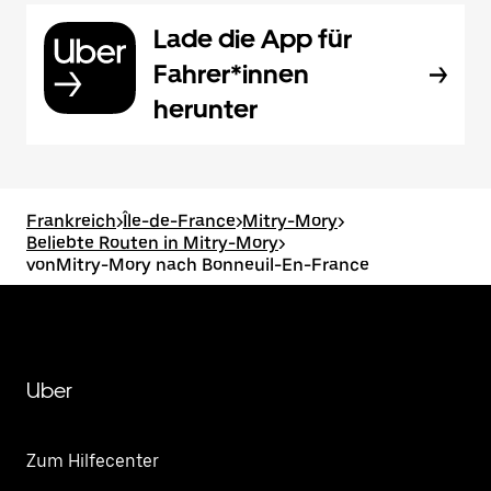
Lade die App für
Fahrer*innen
herunter
Frankreich
>
Île-de-France
>
Mitry-Mory
>
Beliebte Routen in Mitry-Mory
>
vonMitry-Mory nach Bonneuil-En-France
Uber
Zum Hilfecenter