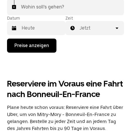
Wohin soll’s gehen?
Datum
Zeit
Jetzt
Drücke
Preise anzeigen
die
Nach-
unten-
Taste,
um
mit
dem
Reserviere im Voraus eine Fahrt
Kalender
zu
nach Bonneuil-En-France
interagieren
und
ein
Plane heute schon voraus: Reserviere eine Fahrt über
Datum
Uber, um von Mitry-Mory - Bonneuil-En-France zu
auszuwählen.
Drücke
gelangen. Bestelle zu jeder Zeit und an jedem Tag
die
des Jahres Fahrten bis zu 90 Tage im Voraus.