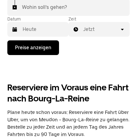
Wohin soll’s gehen?
Datum
Zeit
Jetzt
Drücke
Preise anzeigen
die
Nach-
unten-
Taste,
um
mit
dem
Reserviere im Voraus eine Fahrt
Kalender
zu
nach Bourg-La-Reine
interagieren
und
ein
Plane heute schon voraus: Reserviere eine Fahrt über
Datum
Uber, um von Meudon - Bourg-La-Reine zu gelangen.
auszuwählen.
Drücke
Bestelle zu jeder Zeit und an jedem Tag des Jahres
die
Fahrten bis zu 90 Tage im Voraus.