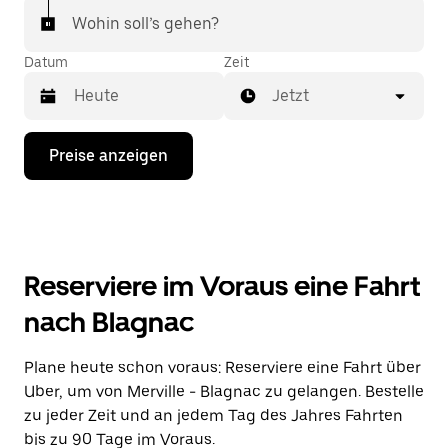
Wohin soll’s gehen?
Datum
Zeit
Jetzt
Drücke
Preise anzeigen
die
Nach-
unten-
Taste,
um
mit
dem
Reserviere im Voraus eine Fahrt
Kalender
zu
nach Blagnac
interagieren
und
ein
Plane heute schon voraus: Reserviere eine Fahrt über
Datum
Uber, um von Merville - Blagnac zu gelangen. Bestelle
auszuwählen.
Drücke
zu jeder Zeit und an jedem Tag des Jahres Fahrten
die
bis zu 90 Tage im Voraus.