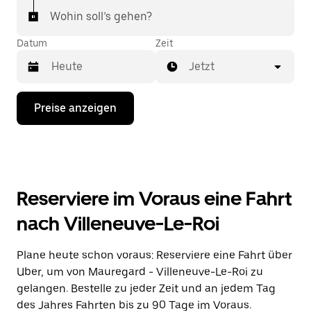
Wohin soll’s gehen?
Datum
Zeit
Jetzt
Drücke
Preise anzeigen
die
Nach-
unten-
Taste,
um
mit
dem
Reserviere im Voraus eine Fahrt
Kalender
zu
nach Villeneuve-Le-Roi
interagieren
und
ein
Plane heute schon voraus: Reserviere eine Fahrt über
Datum
Uber, um von Mauregard - Villeneuve-Le-Roi zu
auszuwählen.
Drücke
gelangen. Bestelle zu jeder Zeit und an jedem Tag
die
des Jahres Fahrten bis zu 90 Tage im Voraus.