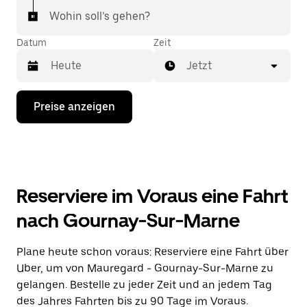
Wohin soll’s gehen?
Datum
Zeit
Jetzt
Drücke
Preise anzeigen
die
Nach-
unten-
Taste,
um
mit
dem
Reserviere im Voraus eine Fahrt
Kalender
zu
nach Gournay-Sur-Marne
interagieren
und
ein
Plane heute schon voraus: Reserviere eine Fahrt über
Datum
Uber, um von Mauregard - Gournay-Sur-Marne zu
auszuwählen.
Drücke
gelangen. Bestelle zu jeder Zeit und an jedem Tag
die
des Jahres Fahrten bis zu 90 Tage im Voraus.